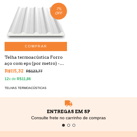
7
%
OFF
COMPRAR
Telha termoacústica Forro
aço com eps (por metro) -
Colada - Branco 2 faces
R$115,32
R$123,77
12
x de
R$11,86
TELHAS TERMOACÚSTICAS
ENTREGAS EM SP
Consulte frete no carrinho de compras