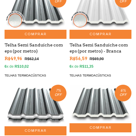
OFF
OFF
COMPRAR
COMPRAR
Telha Semi Sanduíche com
Telha Semi Sanduíche com
eps (por metro)
eps (por metro) - Branca
R$49,96
R$56,59
R$62,14
R$69,90
6
x de
R$10,02
6
x de
R$11,35
TELHAS TERMOACÚSTICAS
TELHAS TERMOACÚSTICAS
7
%
6
%
OFF
OFF
COMPRAR
COMPRAR