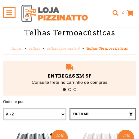
0
Telhas Termoacústicas
Início
-
Telhas
-
Telhas (por metro)
-
Telhas Termoacústicas
ENTREGAS EM SP
Consulte frete no carrinho de compras
Ordenar por
FILTRAR
20
%
19
%