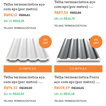
Telha termoacústica aço
Telha termoacústica aço
com eps (por metro) -
com eps (por metro)
Colada
R$87,56
R$92,66
R$84,12
R$90,61
10
x de
R$10,70
10
x de
R$10,28
TELHAS TERMOACÚSTICAS
TELHAS TERMOACÚSTICAS
6
%
6
%
OFF
OFF
COMPRAR
COMPRAR
Telha termoacústica aço
Telha termoacústica Forro
com eps (por metro) -
aço com eps (por metro) -
Colada - Branca
Colada - Branco 1 face
R$94,32
R$108,69
R$100,59
R$116,01
11
x de
R$10,54
12
x de
R$11,18
TELHAS TERMOACÚSTICAS
TELHAS TERMOACÚSTICAS