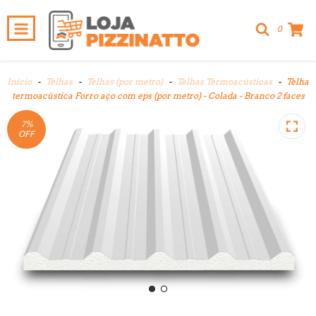
0
Início
-
Telhas
-
Telhas (por metro)
-
Telhas Termoacústicas
-
Telha
termoacústica Forro aço com eps (por metro) - Colada - Branco 2 faces
7
%
OFF