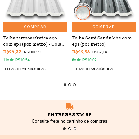
COMPRAR
COMPRAR
Telha termoacústica aço
Telha Semi Sanduíche com
com eps (por metro) - Colada
eps (por metro)
- Branca
R$94,32
R$49,96
R$100,59
R$62,14
11
x de
R$10,54
6
x de
R$10,02
TELHAS TERMOACÚSTICAS
TELHAS TERMOACÚSTICAS
ENTREGAS EM SP
Consulte frete no carrinho de compras