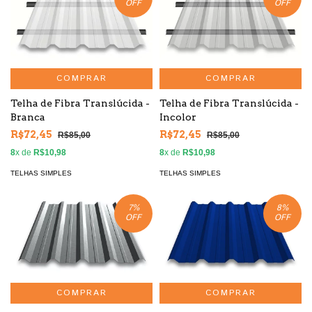
OFF
OFF
COMPRAR
COMPRAR
Telha de Fibra Translúcida -
Telha de Fibra Translúcida -
Branca
Incolor
R$72,45
R$72,45
R$85,00
R$85,00
8
x de
R$10,98
8
x de
R$10,98
TELHAS SIMPLES
TELHAS SIMPLES
7
%
8
%
OFF
OFF
COMPRAR
COMPRAR