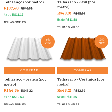
Telhas aço (por metro)
Telhas aço - Azul (por
metro)
R$37,60
R$40,31
R$48,31
R$52,25
4
x de
R$11,17
5
x de
R$11,58
TELHAS SIMPLES
TELHAS SIMPLES
8
%
9
%
OFF
OFF
COMPRAR
COMPRAR
Telhas aço - branca (por
Telhas aço - Cerâmica (por
metro)
metro)
R$44,36
R$48,21
R$48,22
R$52,89
5
x de
R$10,63
5
x de
R$11,55
TELHAS SIMPLES
TELHAS SIMPLES