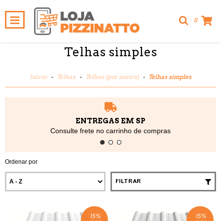
0
Telhas simples
Início
-
Telhas
-
Telhas (por metro)
-
Telhas simples
ENTREGAS EM SP
Consulte frete no carrinho de compras
Ordenar por
FILTRAR
15
%
15
%