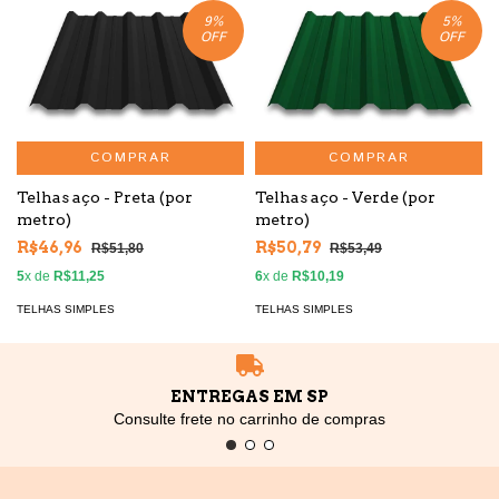
9
%
5
%
OFF
OFF
COMPRAR
COMPRAR
Telhas aço - Preta (por
Telhas aço - Verde (por
metro)
metro)
R$46,96
R$50,79
R$51,80
R$53,49
5
x de
R$11,25
6
x de
R$10,19
TELHAS SIMPLES
TELHAS SIMPLES
ENTREGAS EM SP
Consulte frete no carrinho de compras